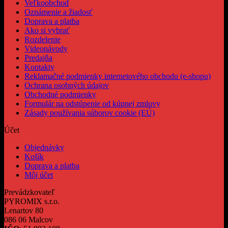
Veľkoobchod
Oznámenie a žiadosť
Doprava a platba
Ako si vybrať
Rozdelenie
Videonávody
Predajňa
Kontakty
Reklamačné podmienky internetového obchodu (e-shopu)
Ochrana osobných údajov
Obchodné podmienky
Formulár na odstúpenie od kúpnej zmluvy
Zásady používania súborov cookie (EÚ)
Účet
Objednávky
Košík
Doprava a platba
Môj účet
Prevádzkovateľ
PYROMIX s.r.o.
Lenartov 80
086 06 Malcov