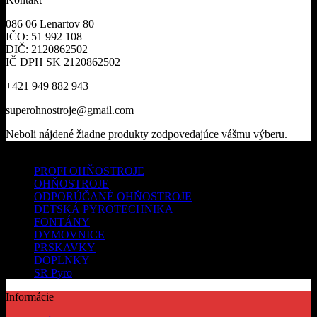
086 06 Lenartov 80
IČO: 51 992 108
DIČ: 2120862502
IČ DPH SK 2120862502
+421 949 882 943
superohnostroje@gmail.com
Neboli nájdené žiadne produkty zodpovedajúce vášmu výberu.
Kategórie produktov
PROFI OHŇOSTROJE
OHŇOSTROJE
ODPORÚČANÉ OHŇOSTROJE
DETSKÁ PYROTECHNIKA
FONTÁNY
DYMOVNICE
PRSKAVKY
DOPLNKY
SR Pyro
Informácie