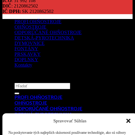
IČO
: 51 992 108
DIČ
: 2120862502
IČ DPH:
SK 2120862502
PROFI OHŇOSTROJE
OHŇOSTROJE
ODPORÚČANÉ OHŇOSTROJE
DETSKÁ-PYROTECHNIKA
DYMOVNICE
FONTÁNY
PRSKAVKY
DOPLNKY
Kontakty
Copyright 2026 ©
PYROMIX s.r.o.
Hľadať:
PROFI OHŇOSTROJE
OHŇOSTROJE
ODPORÚČANÉ OHŇOSTROJE
DETSKÁ-PYROTECHNIKA
DYMOVNICE
Spravovať Súhlas
FONTÁNY
PRSKAVKY
Na poskytovanie tých najlepších skúseností používame technológie, ako sú súbory