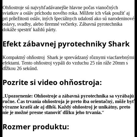
Ohňostroje sú najvyhľadávanejšie hlavne počas vianočných
sviatkov a osláv príchodu nového roka. Môžete ich však použiť aj
pri príležitosti osláv, iných špeciálnych udalostí ako sú narodeninové
oslavy, svadby, alebo firemné večierky. Zábavná pyrotechnika
dokáže spestriť každú párty.
Efekt zábavnej pyrotechniky Shark
Kompaktný ohňostroj Shark je sprevádzaný rôznymi viacfarebnými
efektami. Tento ohňostroj vypáli do vzduchu 25 rán ráže 20mm s
dĺžkou 26 sekúnd.
Pozrite si video ohňostroja:
„
Upozornenie: Ohňostroje a zábavná pyrotechnika sa vyrábajú
ručne. Čas trvania ohňostroja je preto iba orientačný, môže byť
výrazne kratší ale aj dlhší. Každý ohňostroj je unikátny, preto
nie je možné presne stanoviť dĺžku jeho trvania.
“
Rozmer produktu: