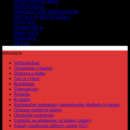
PROFI OHŇOSTROJE
OHŇOSTROJE
ODPORÚČANÉ OHŇOSTROJE
DETSKÁ PYROTECHNIKA
FONTÁNY
DYMOVNICE
PRSKAVKY
DOPLNKY
SR Pyro
Informácie
Veľkoobchod
Oznámenie a žiadosť
Doprava a platba
Ako si vybrať
Rozdelenie
Videonávody
Predajňa
Kontakty
Reklamačné podmienky internetového obchodu (e-shopu)
Ochrana osobných údajov
Obchodné podmienky
Formulár na odstúpenie od kúpnej zmluvy
Zásady používania súborov cookie (EÚ)