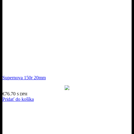
Supernova 150r 20mm
€
76.70
S DPH
Pridať do košíka