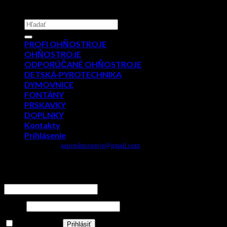
Copyright 2026 ©
PYROMIX s.r.o.
Hľadať:
PROFI OHŇOSTROJE
OHŇOSTROJE
ODPORÚČANÉ OHŇOSTROJE
DETSKÁ-PYROTECHNIKA
DYMOVNICE
FONTÁNY
PRSKAVKY
DOPLNKY
Kontakty
Prihlásenie
Email:
superohnostroje@gmail.com
- Telefón: 0949 882 943
Prihlásenie
Používateľské meno alebo e-mailová adresa
*
Heslo
*
Zapamätať si ma
Prihlásiť