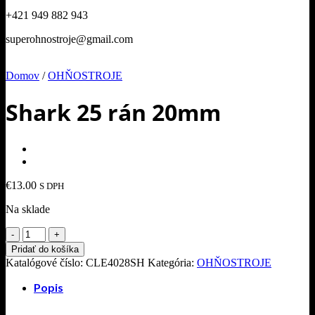
+421 949 882 943
superohnostroje@gmail.com
Domov
/
OHŇOSTROJE
Shark 25 rán 20mm
€
13.00
S DPH
Na sklade
množstvo
Shark
Pridať do košíka
25
Katalógové číslo:
CLE4028SH
Kategória:
OHŇOSTROJE
rán
20mm
Popis