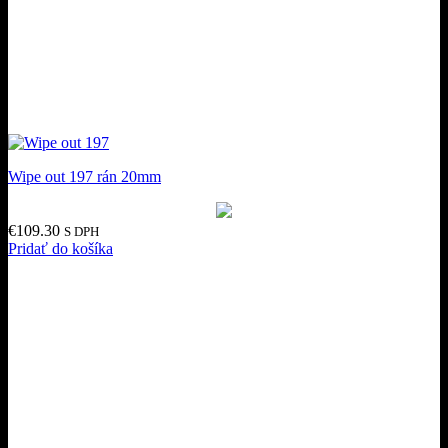
Wipe out 197 rán 20mm
€
109.30
S DPH
Pridať do košíka