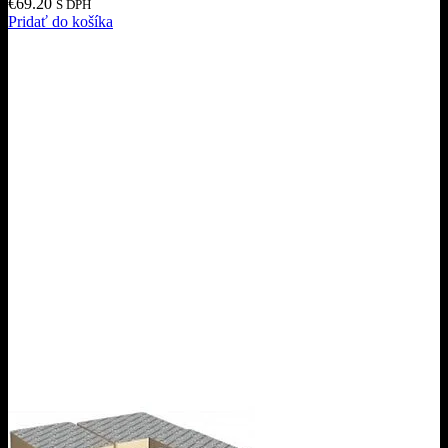
€
69.20
S DPH
Pridať do košíka