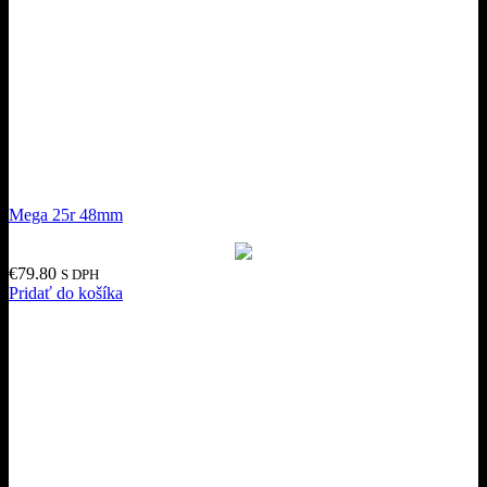
Mega 25r 48mm
€
79.80
S DPH
Pridať do košíka