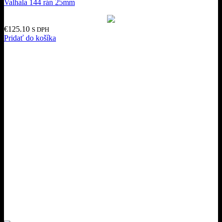
Valhala 144 rán 25mm
€
125.10
S DPH
Pridať do košíka