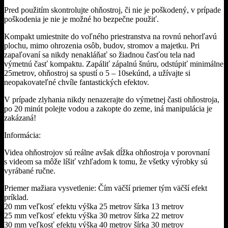
Pred použitím skontrolujte ohňostroj, či nie je poškodený, v prípade
poškodenia je nie je možné ho bezpečne použiť.
Kompakt umiestnite do voľného priestranstva na rovnú nehorľavú
plochu, mimo ohrozenia osôb, budov, stromov a majetku. Pri
zapaľovaní sa nikdy nenakláňať so žiadnou časťou tela nad
výmetnú časť kompaktu. Zapáliť zápalnú šnúru, odstúpiť minimálne
25metrov, ohňostroj sa spustí o 5 – 10sekúnd, a užívajte si
neopakovateľné chvíle fantastických efektov.
V prípade zlyhania nikdy nenazerajte do výmetnej časti ohňostroja,
po 20 minút polejte vodou a zakopte do zeme, iná manipulácia je
zakázaná!
Informácia:
Videa ohňostrojov sú reálne avšak dĺžka ohňostroja v porovnaní
s videom sa môže líšiť vzhľadom k tomu, že všetky výrobky sú
vyrábané ručne.
Priemer mažiara vysvetlenie: Čím väčší priemer tým väčší efekt
príklad.
20 mm veľkosť efektu výška 25 metrov šírka 13 metrov
25 mm veľkosť efektu výška 30 metrov šírka 22 metrov
30 mm veľkosť efektu výška 40 metrov šírka 30 metrov