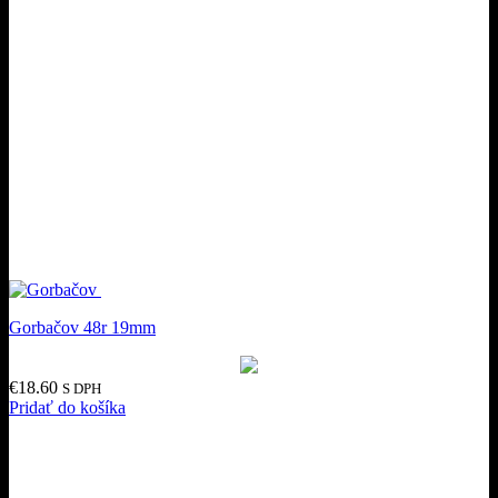
Gorbačov 48r 19mm
€
18.60
S DPH
Pridať do košíka