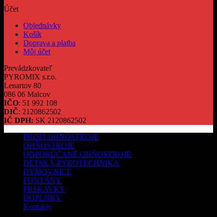
Účet
Objednávky
Košík
Doprava a platba
Môj účet
Prevádzkovateľ
PYROMIX s.r.o.
Lenartov 80
086 06 Malcov
IČO
: 51 992 108
DIČ
: 2120862502
IČ DPH:
SK 2120862502
PROFI OHŇOSTROJE
OHŇOSTROJE
ODPORÚČANÉ OHŇOSTROJE
DETSKÁ-PYROTECHNIKA
DYMOVNICE
FONTÁNY
PRSKAVKY
DOPLNKY
Kontakty