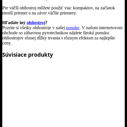
Pre väčší ohňostroj môžete použiť viac kompaktov, na začiatok
menší priemer a na záver väčšie priemery.
Hľadáte iný
ohňostroj
?
Pozrite si všetky ohňostroje v našej
ponuke
. V našom internetovom
obchode so zábavnou pyrotechnikou nájdete širokú ponuku
ohňostrojov rôznej dĺžky trvania s rôznym efektom za najlepšie
ceny.
Súvisiace produkty