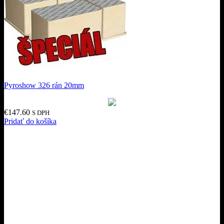
Pyroshow 326 rán 20mm
€
147.60
S DPH
Pridať do košíka