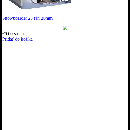
Snowboarder 25 rán 20mm
€
9.00
S DPH
Pridať do košíka