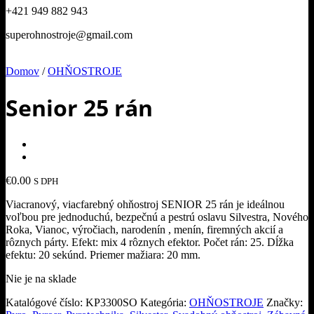
+421 949 882 943
superohnostroje@gmail.com
Domov
/
OHŇOSTROJE
Senior 25 rán
€
0.00
S DPH
Viacranový, viacfarebný ohňostroj SENIOR 25 rán je ideálnou
voľbou pre jednoduchú, bezpečnú a pestrú oslavu Silvestra, Nového
Roka, Vianoc, výročiach, narodenín , menín, firemných akcií a
rôznych párty. Efekt: mix 4 rôznych efektor. Počet rán: 25. Dĺžka
efektu: 20 sekúnd. Priemer mažiara: 20 mm.
Nie je na sklade
Katalógové číslo:
KP3300SO
Kategória:
OHŇOSTROJE
Značky: