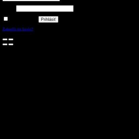
Heslo
*
Zapamätať si ma
Prihlásiť
Zabudli ste heslo?