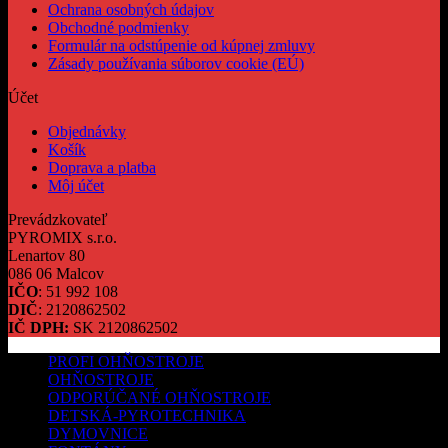
Ochrana osobných údajov
Obchodné podmienky
Formulár na odstúpenie od kúpnej zmluvy
Zásady používania súborov cookie (EÚ)
Účet
Objednávky
Košík
Doprava a platba
Môj účet
Prevádzkovateľ
PYROMIX s.r.o.
Lenartov 80
086 06 Malcov
IČO
: 51 992 108
DIČ
: 2120862502
IČ DPH:
SK 2120862502
PROFI OHŇOSTROJE
OHŇOSTROJE
ODPORÚČANÉ OHŇOSTROJE
DETSKÁ-PYROTECHNIKA
DYMOVNICE