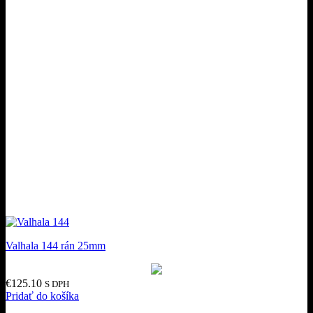
Valhala 144 rán 25mm
€
125.10
S DPH
Pridať do košíka