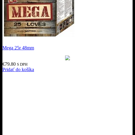
Mega 25r 48mm
€
79.80
S DPH
Pridať do košíka