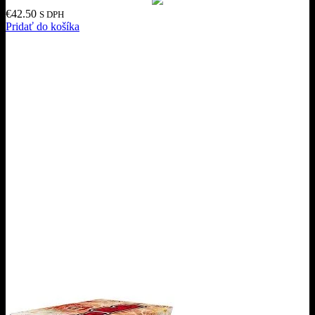
€
42.50
S DPH
Pridať do košíka