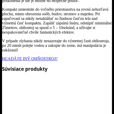
poškodenia je nie je možné ho bezpečne použiť.
Kompakt umiestnite do voľného priestranstva na rovnú nehorľavú
plochu, mimo ohrozenia osôb, budov, stromov a majetku. Pri
zapaľovaní sa nikdy nenakláňať so žiadnou časťou tela nad
výmetnú časť kompaktu. Zapáliť zápalnú šnúru, odstúpiť minimálne
25metrov, ohňostroj sa spustí o 5 – 10sekúnd, a užívajte si
neopakovateľné chvíle fantastických efektov.
V prípade zlyhania nikdy nenazerajte do výmetnej časti ohňostroja,
po 20 minút polejte vodou a zakopte do zeme, iná manipulácia je
zakázaná!
HĽADÁTE INÝ OHŇOSTROJ?
Súvisiace produkty