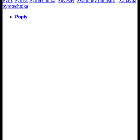
Pyro
,
Pyrosr
,
Pyrotechnika
,
Silvester
,
Svadobný ohňostroj
,
Zábavná
pyrotechnika
Popis