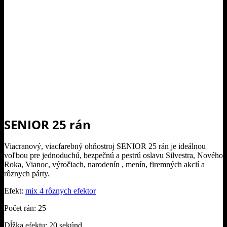
SENIOR 25 rán
Viacranový, viacfarebný ohňostroj SENIOR 25 rán je ideálnou
voľbou pre jednoduchú, bezpečnú a pestrú oslavu Silvestra, Nového
Roka, Vianoc, výročiach, narodenín , menín, firemných akcií a
rôznych párty.
Efekt:
mix 4 rôznych efektor
Počet rán: 25
Dĺžka efektu: 20 sekúnd