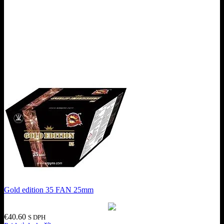
Gold edition 35 FAN 25mm
€
40.60
S DPH