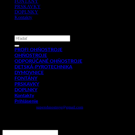
FONTÁNY
PRSKAVKY
DOPLNKY
Kontakty
Copyright 2026 ©
PYROMIX s.r.o.
Hľadať:
PROFI OHŇOSTROJE
OHŇOSTROJE
ODPORÚČANÉ OHŇOSTROJE
DETSKÁ-PYROTECHNIKA
DYMOVNICE
FONTÁNY
PRSKAVKY
DOPLNKY
Kontakty
Prihlásenie
Email:
superohnostroje@gmail.com
- Telefón: 0949 882 943
Prihlásenie
Používateľské meno alebo e-mailová adresa
*