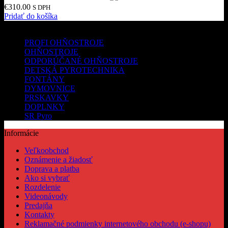
€
310.00
S DPH
Pridať do košíka
Kategórie produktov
PROFI OHŇOSTROJE
OHŇOSTROJE
ODPORÚČANÉ OHŇOSTROJE
DETSKÁ PYROTECHNIKA
FONTÁNY
DYMOVNICE
PRSKAVKY
DOPLNKY
SR Pyro
Informácie
Veľkoobchod
Oznámenie a žiadosť
Doprava a platba
Ako si vybrať
Rozdelenie
Videonávody
Predajňa
Kontakty
Reklamačné podmienky internetového obchodu (e-shopu)