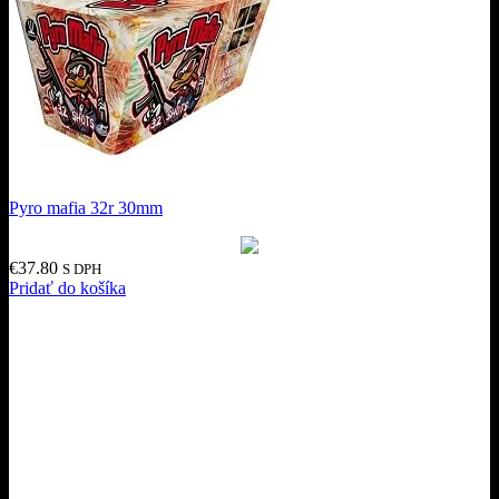
Pyro mafia 32r 30mm
€
37.80
S DPH
Pridať do košíka