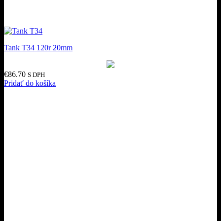
Tank T34 120r 20mm
€
86.70
S DPH
Pridať do košíka