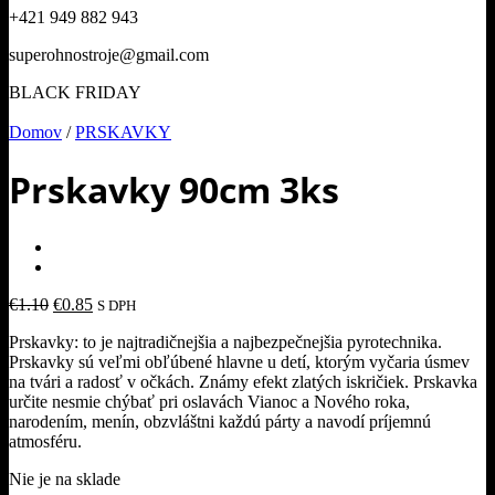
+421 949 882 943
superohnostroje@gmail.com
BLACK FRIDAY
Domov
/
PRSKAVKY
Prskavky 90cm 3ks
Pôvodná
Aktuálna
€
1.10
€
0.85
S DPH
cena
cena
Prskavky: to je najtradičnejšia a najbezpečnejšia pyrotechnika.
bola:
je:
Prskavky sú veľmi obľúbené hlavne u detí, ktorým vyčaria úsmev
€1.10.
€0.85.
na tvári a radosť v očkách. Známy efekt zlatých iskričiek. Prskavka
určite nesmie chýbať pri oslavách Vianoc a Nového roka,
narodením, menín, obzvláštni každú párty a navodí príjemnú
atmosféru.
Nie je na sklade