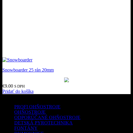
Snowboarder 25 rán 20mm
€
9.00
S DPH
Pridať do košíka
Kategórie produktov
PROFI OHŇOSTROJE
OHŇOSTROJE
ODPORÚČANÉ OHŇOSTROJE
DETSKÁ PYROTECHNIKA
FONTÁNY