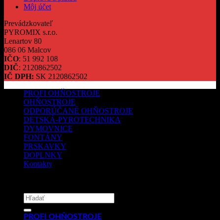
Môj účet
Prevádzkovateľ
PYROMIX s.r.o.
Lenartov 80
086 06 Malcov
IČO
: 51 992 108
DIČ
: 2120862502
IČ DPH:
SK 2120862502
PROFI OHŇOSTROJE
OHŇOSTROJE
ODPORÚČANÉ OHŇOSTROJE
DETSKÁ-PYROTECHNIKA
DYMOVNICE
FONTÁNY
PRSKAVKY
DOPLNKY
Kontakty
Copyright 2026 ©
PYROMIX s.r.o.
Hľadať:
PROFI OHŇOSTROJE