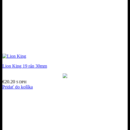
Lion King 19 rán 30mm
€
20.20
S DPH
Pridať do košíka