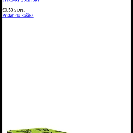
€
0.50
S DPH
Pridať do košíka