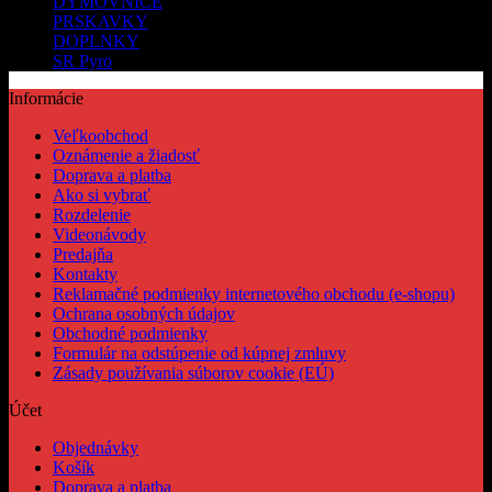
DYMOVNICE
PRSKAVKY
DOPLNKY
SR Pyro
Informácie
Veľkoobchod
Oznámenie a žiadosť
Doprava a platba
Ako si vybrať
Rozdelenie
Videonávody
Predajňa
Kontakty
Reklamačné podmienky internetového obchodu (e-shopu)
Ochrana osobných údajov
Obchodné podmienky
Formulár na odstúpenie od kúpnej zmluvy
Zásady používania súborov cookie (EÚ)
Účet
Objednávky
Košík
Doprava a platba