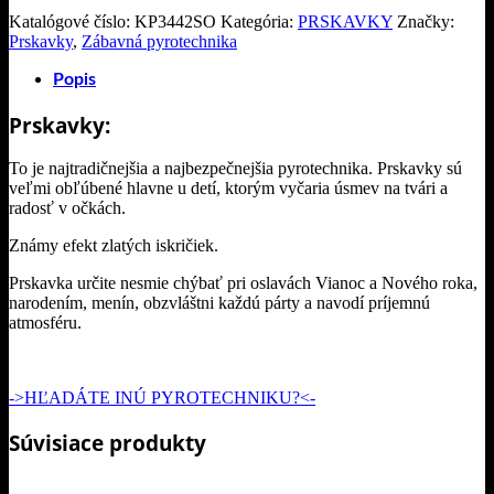
Katalógové číslo:
KP3442SO
Kategória:
PRSKAVKY
Značky:
Prskavky
,
Zábavná pyrotechnika
Popis
Prskavky:
To je najtradičnejšia a najbezpečnejšia pyrotechnika. Prskavky sú
veľmi obľúbené hlavne u detí, ktorým vyčaria úsmev na tvári a
radosť v očkách.
Známy efekt zlatých iskričiek.
Prskavka určite nesmie chýbať pri oslavách Vianoc a Nového roka,
narodením, menín, obzvláštni každú párty a navodí príjemnú
atmosféru.
->HĽADÁTE INÚ PYROTECHNIKU?<-
Súvisiace produkty