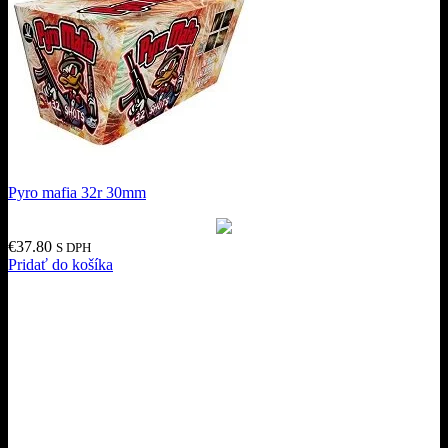
Pyro mafia 32r 30mm
€
37.80
S DPH
Pridať do košíka