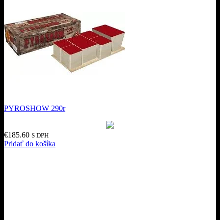
PYROSHOW 290r
€
185.60
S DPH
Pridať do košíka