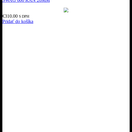
SWAG 600 RAN 20MM
€
310.00
S DPH
Pridať do košíka