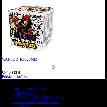
WANTED 16R 20MM
€
6.40
S DPH
Pridať do košíka
Kategórie produktov
PROFI OHŇOSTROJE
OHŇOSTROJE
ODPORÚČANÉ OHŇOSTROJE
DETSKÁ PYROTECHNIKA
FONTÁNY