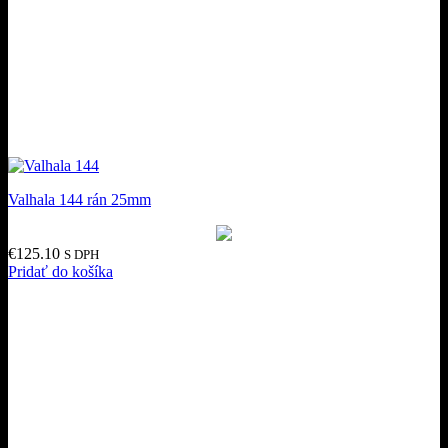
Valhala 144 rán 25mm
€
125.10
S DPH
Pridať do košíka