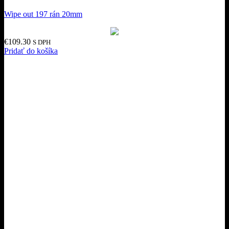
Wipe out 197 rán 20mm
€
109.30
S DPH
Pridať do košíka