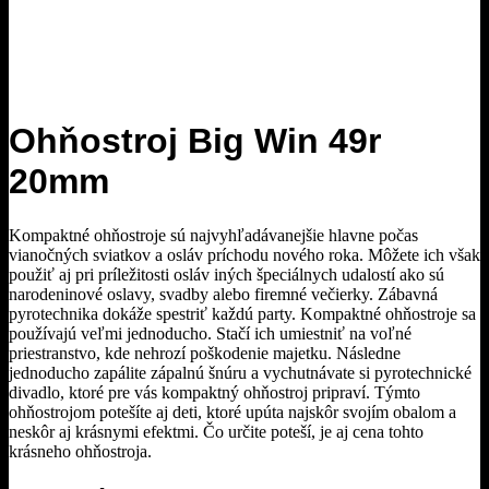
Ohňostroj Big Win 49r
20mm
Kompaktné ohňostroje sú najvyhľadávanejšie hlavne počas
vianočných sviatkov a osláv príchodu nového roka. Môžete ich však
použiť aj pri príležitosti osláv iných špeciálnych udalostí ako sú
narodeninové oslavy, svadby alebo firemné večierky. Zábavná
pyrotechnika dokáže spestriť každú party. Kompaktné ohňostroje sa
používajú veľmi jednoducho. Stačí ich umiestniť na voľné
priestranstvo, kde nehrozí poškodenie majetku. Následne
jednoducho zapálite zápalnú šnúru a vychutnávate si pyrotechnické
divadlo, ktoré pre vás kompaktný ohňostroj pripraví. Týmto
ohňostrojom potešíte aj deti, ktoré upúta najskôr svojím obalom a
neskôr aj krásnymi efektmi. Čo určite poteší, je aj cena tohto
krásneho ohňostroja.