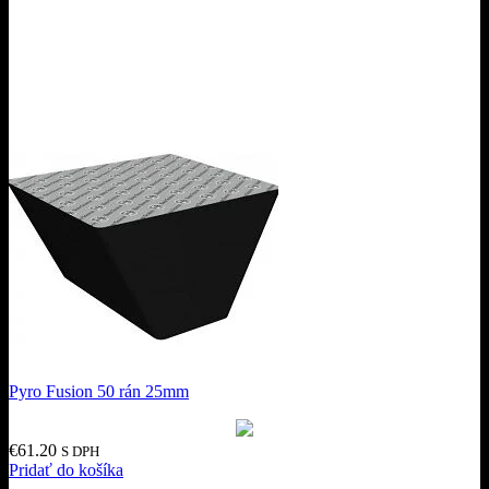
Pyro Fusion 50 rán 25mm
€
61.20
S DPH
Pridať do košíka