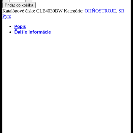
Ohňostroj
Pridať do košíka
Big
Katalógové číslo:
CLE4030BW
Kategórie:
OHŇOSTROJE
,
SR
Win
Pyro
49r
20mm
Popis
Ďalšie informácie