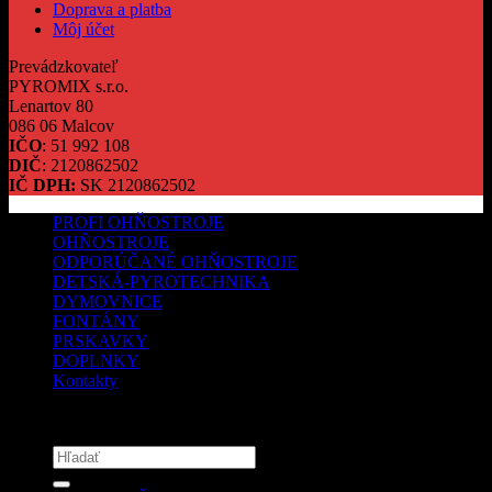
Doprava a platba
Môj účet
Prevádzkovateľ
PYROMIX s.r.o.
Lenartov 80
086 06 Malcov
IČO
: 51 992 108
DIČ
: 2120862502
IČ DPH:
SK 2120862502
PROFI OHŇOSTROJE
OHŇOSTROJE
ODPORÚČANÉ OHŇOSTROJE
DETSKÁ-PYROTECHNIKA
DYMOVNICE
FONTÁNY
PRSKAVKY
DOPLNKY
Kontakty
Copyright 2026 ©
PYROMIX s.r.o.
Hľadať: