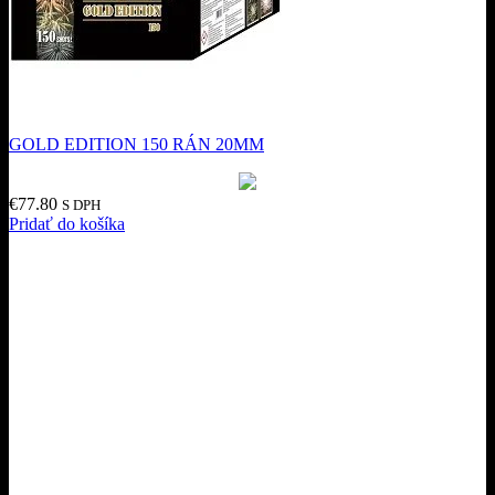
GOLD EDITION 150 RÁN 20MM
€
77.80
S DPH
Pridať do košíka