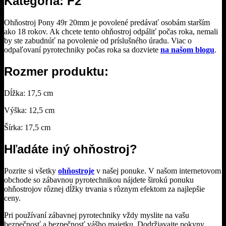
Kategória: F2
Ohňostroj Pony 49r 20mm je povolené predávať osobám starším
ako 18 rokov. Ak chcete tento ohňostroj odpáliť počas roka, nemali
by ste zabudnúť na povolenie od príslušného úradu. Viac o
odpaľovaní pyrotechniky počas roka sa dozviete
na našom blogu
.
Rozmer produktu:
Dĺžka: 17,5 cm
Výška: 12,5 cm
Šírka: 17,5 cm
Hľadáte iný ohňostroj?
Pozrite si všetky
ohňostroje
v našej ponuke. V našom internetovom
obchode so zábavnou pyrotechnikou nájdete širokú ponuku
ohňostrojov rôznej dĺžky trvania s rôznym efektom za najlepšie
ceny.
Pri používaní zábavnej pyrotechniky vždy myslite na vašu
bezpečnosť a bezpečnosť vášho majetku. Dodržiavajte pokyny