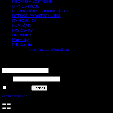
PROFI OHŇOSTROJE
OHŇOSTROJE
ODPORÚČANÉ OHŇOSTROJE
DETSKÁ-PYROTECHNIKA
DYMOVNICE
FONTÁNY
PRSKAVKY
DOPLNKY
Kontakty
Prihlásenie
Email:
superohnostroje@gmail.com
- Telefón: 0949 882 943
Prihlásenie
Používateľské meno alebo e-mailová adresa
*
Heslo
*
Zapamätať si ma
Prihlásiť
Zabudli ste heslo?