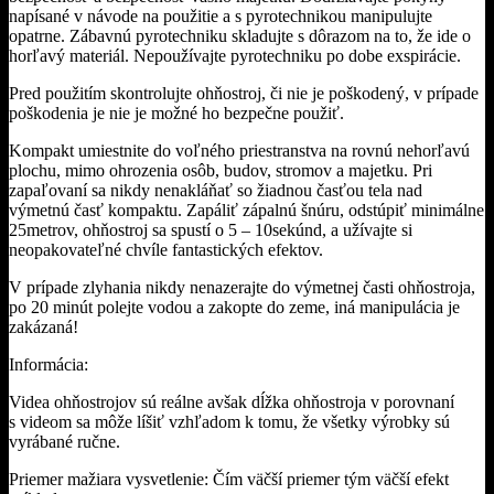
napísané v návode na použitie a s pyrotechnikou manipulujte
opatrne. Zábavnú pyrotechniku skladujte s dôrazom na to, že ide o
horľavý materiál. Nepoužívajte pyrotechniku po dobe exspirácie.
Pred použitím skontrolujte ohňostroj, či nie je poškodený, v prípade
poškodenia je nie je možné ho bezpečne použiť.
Kompakt umiestnite do voľného priestranstva na rovnú nehorľavú
plochu, mimo ohrozenia osôb, budov, stromov a majetku. Pri
zapaľovaní sa nikdy nenakláňať so žiadnou časťou tela nad
výmetnú časť kompaktu. Zapáliť zápalnú šnúru, odstúpiť minimálne
25metrov, ohňostroj sa spustí o 5 – 10sekúnd, a užívajte si
neopakovateľné chvíle fantastických efektov.
V prípade zlyhania nikdy nenazerajte do výmetnej časti ohňostroja,
po 20 minút polejte vodou a zakopte do zeme, iná manipulácia je
zakázaná!
Informácia:
Videa ohňostrojov sú reálne avšak dĺžka ohňostroja v porovnaní
s videom sa môže líšiť vzhľadom k tomu, že všetky výrobky sú
vyrábané ručne.
Priemer mažiara vysvetlenie: Čím väčší priemer tým väčší efekt