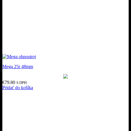
Mega 25r 48mm
€
79.80
S DPH
Pridať do košíka