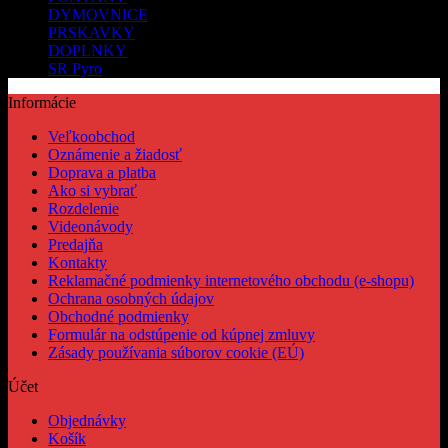
DYMOVNICE
PRSKAVKY
DOPLNKY
SR Pyro
Informácie
Veľkoobchod
Oznámenie a žiadosť
Doprava a platba
Ako si vybrať
Rozdelenie
Videonávody
Predajňa
Kontakty
Reklamačné podmienky internetového obchodu (e-shopu)
Ochrana osobných údajov
Obchodné podmienky
Formulár na odstúpenie od kúpnej zmluvy
Zásady používania súborov cookie (EÚ)
Účet
Objednávky
Košík