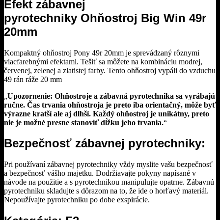
Efekt zábavnej
pyrotechniky Ohňostroj Big Win 49r
20mm
Kompaktný ohňostroj Pony 49r 20mm je sprevádzaný rôznymi
viacfarebnými efektami. Tešiť sa môžete na kombináciu modrej,
červenej, zelenej a zlatistej farby. Tento ohňostroj vypáli do vzduchu
49 rán ráže 20 mm
„
Upozornenie: Ohňostroje a zábavná pyrotechnika sa vyrábajú
ručne. Čas trvania ohňostroja je preto iba orientačný, môže byť
výrazne kratší ale aj dlhší. Každý ohňostroj je unikátny, preto
nie je možné presne stanoviť dĺžku jeho trvania.
“
Bezpečnosť zábavnej pyrotechniky:
Pri používaní zábavnej pyrotechniky vždy myslite vašu bezpečnosť
a bezpečnosť vášho majetku. Dodržiavajte pokyny napísané v
návode na použitie a s pyrotechnikou manipulujte opatrne. Zábavnú
pyrotechniku skladujte s dôrazom na to, že ide o horľavý materiál.
Nepoužívajte pyrotechniku po dobe exspirácie.