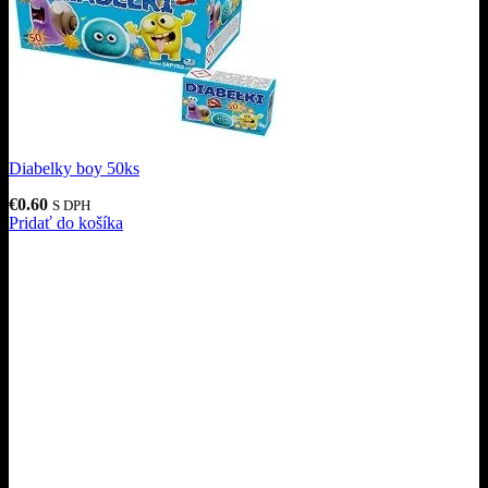
Diabelky boy 50ks
€
0.60
S DPH
Pridať do košíka