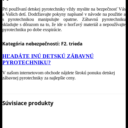
Pri používaní detskej pyrotechniky vždy myslite na bezpečnosť Vás
a Vašich detí. Dodržiavajte pokyny napísané v návode na použitie a
s pyrotechnikou manipulujte opatrne. Zábavnú pyrotechniku
skladujte s dôrazom na to, že ide o horľavý materiál a nepoužívajte
pyrotechniku po dobe exspirácie.
Kategória nebezpečnosti: F2. trieda
HĽADÁTE INÚ DETSKÚ ZÁBAVNÚ
PYROTECHNIKU?
V našom internetovom obchode nájdete širokú ponuku detskej
zábavnej pyrotechniky za najlepšie ceny.
Súvisiace produkty