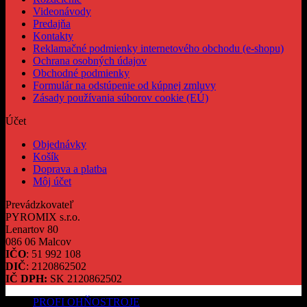
Videonávody
Predajňa
Kontakty
Reklamačné podmienky internetového obchodu (e-shopu)
Ochrana osobných údajov
Obchodné podmienky
Formulár na odstúpenie od kúpnej zmluvy
Zásady používania súborov cookie (EÚ)
Účet
Objednávky
Košík
Doprava a platba
Môj účet
Prevádzkovateľ
PYROMIX s.r.o.
Lenartov 80
086 06 Malcov
IČO
: 51 992 108
DIČ
: 2120862502
IČ DPH:
SK 2120862502
PROFI OHŇOSTROJE