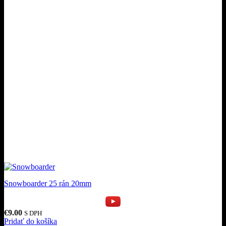
Snowboarder 25 rán 20mm
€
9.00
S DPH
Pridať do košíka