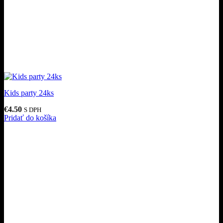
Kids party 24ks
€
4.50
S DPH
Pridať do košíka