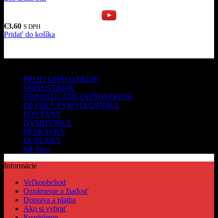
€
3.60
S DPH
Pridať do košíka
Kategórie produktov
PROFI OHŇOSTROJE
OHŇOSTROJE
ODPORÚČANÉ OHŇOSTROJE
DETSKÁ PYROTECHNIKA
FONTÁNY
DYMOVNICE
PRSKAVKY
DOPLNKY
SR Pyro
Informácie
Veľkoobchod
Oznámenie a žiadosť
Doprava a platba
Ako si vybrať
Rozdelenie