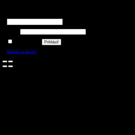
Prihlásenie
Používateľské meno alebo e-mailová adresa
*
Heslo
*
Zapamätať si ma
Prihlásiť
Zabudli ste heslo?