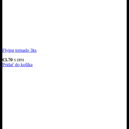
Flying tornado 3ks
€
3.70
S DPH
Pridať do košíka