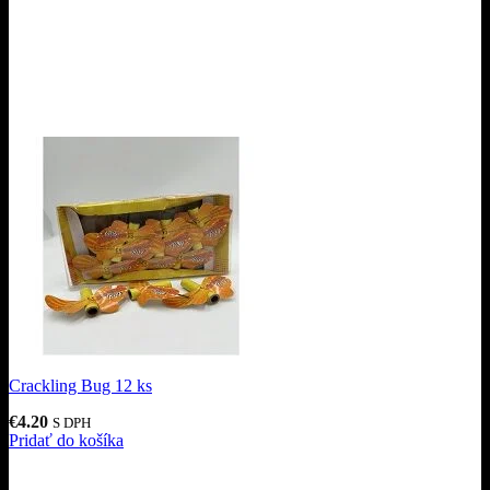
Crackling Bug 12 ks
€
4.20
S DPH
Pridať do košíka