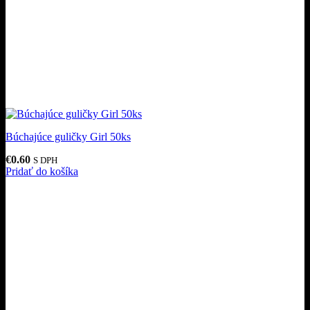
Búchajúce guličky Girl 50ks
€
0.60
S DPH
Pridať do košíka