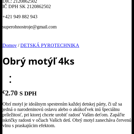
DIČ: 2120862502
IČ DPH SK 2120862502
+421 949 882 943
superohnostroje@gmail.com
Domov
/
DETSKÁ PYROTECHNIKA
Obrý motýľ 4ks
€
2.70
S DPH
Obrí motyl je ideálnym spestrením každej detskej párty, či už sa
jedná o narodeninovú oslavu alebo o akúkoľvek inú špeciálnu
príležitosť, pri ktorej chcete urobiť radosť Vašim deťom. Zapáľte
iskričky radosti v očiach Vašich detí. Obrý motyl zanecháva červenú
vlnu s praskajúcim efektom.