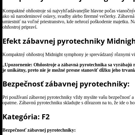
Kompaktné ohňostroje sú najvyhľadávanejšie hlavne počas vianočných s
ako sú narodeninové oslavy, svadby alebo firemné večierky. Zábavná 
umiestniť na voľné priestranstvo, kde nehrozí poškodenie majetku. N
ohňostroj pripraví.
Efekt zábavnej pyrotechniky Midni
Kompaktný ohňostroj Midnight symphony je sprevádzaný rôznymi via
„
Upozornenie: Ohňostroje a zábavná pyrotechnika sa vyrábajú ruč
je unikátny, preto nie je možné presne stanoviť dĺžku jeho trvani
Bezpečnosť zábavnej pyrotechniky:
Pri používaní zábavnej pyrotechniky vždy myslite vašu bezpečnosť a
opatrne. Zábavnú pyrotechniku skladujte s dôrazom na to, že ide o ho
Kategória: F2
Bezpečnosť zábavnej pyrotechniky: