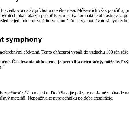
viatkov a osláv príchodu nového roka. Môžete ich však použiť aj pri p
pyrotechnika dokáže spestriť každú party. kompaktné ohňostroje sa po
ásledne jednoducho zapálite zápalnú šnúru a vychutnávate si pyrotechn
ght symphony
cfarebnými efektami. Tento ohňostroj vypáli do vzduchu 108 rán ráž
ne. Čas trvania ohňostroja je preto iba orientačný, môže byť výra
a.
“
 bezpečnosť vášho majetku. Dodržiavajte pokyny napísané v návode na 
rľavý materiál. Nepoužívajte pyrotechniku po dobe exspirácie.