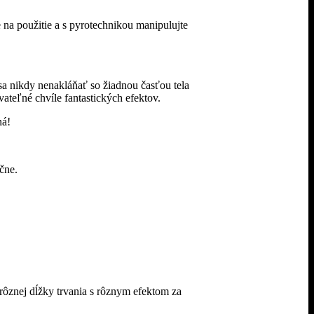
na použitie a s pyrotechnikou manipulujte
a nikdy nenakláňať so žiadnou časťou tela
ateľné chvíle fantastických efektov.
ná!
čne.
ôznej dĺžky trvania s rôznym efektom za