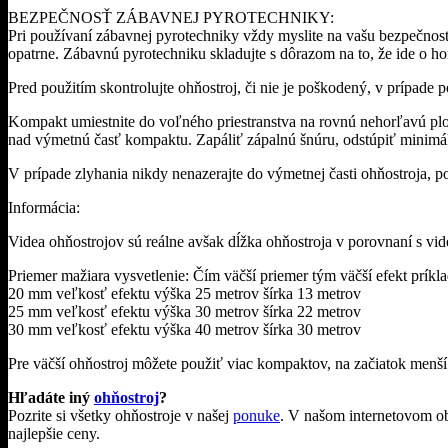
BEZPEČNOSŤ ZÁBAVNEJ PYROTECHNIKY:
Pri používaní zábavnej pyrotechniky vždy myslite na vašu bezpečnos
opatrne. Zábavnú pyrotechniku skladujte s dôrazom na to, že ide o ho
Pred použitím skontrolujte ohňostroj, či nie je poškodený, v prípade
Kompakt umiestnite do voľného priestranstva na rovnú nehorľavú plo
nad výmetnú časť kompaktu. Zapáliť zápalnú šnúru, odstúpiť minimálne
V prípade zlyhania nikdy nenazerajte do výmetnej časti ohňostroja, p
Informácia:
Videa ohňostrojov sú reálne avšak dĺžka ohňostroja v porovnaní s v
Priemer mažiara vysvetlenie: Čím väčší priemer tým väčší efekt príkla
20 mm veľkosť efektu výška 25 metrov šírka 13 metrov
25 mm veľkosť efektu výška 30 metrov šírka 22 metrov
30 mm veľkosť efektu výška 40 metrov šírka 30 metrov
Pre väčší ohňostroj môžete použiť viac kompaktov, na začiatok menší 
Hľadáte iný
ohňostroj
?
Pozrite si všetky ohňostroje v našej
ponuke
. V našom internetovom ob
najlepšie ceny.