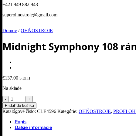
+421 949 882 943
superohnostroje@gmail.com
Domov
/
OHŇOSTROJE
Midnight Symphony 108 rá
€
137.00
S DPH
Na sklade
množstvo
Midnight
Pridať do košíka
Symphony
Katalógové číslo:
CLE4596
Kategórie:
OHŇOSTROJE
,
PROFI O
108
rán
Popis
25mm
Ďalšie informácie