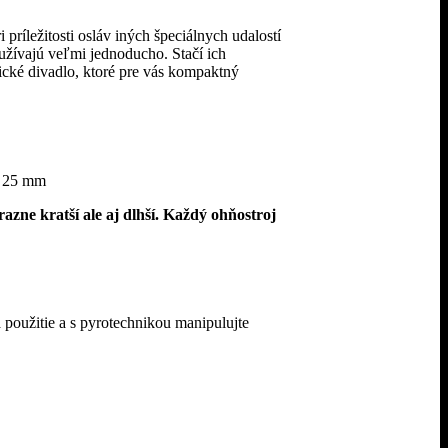
ríležitosti osláv iných špeciálnych udalostí
užívajú veľmi jednoducho. Stačí ich
ické divadlo, ktoré pre vás kompaktný
e 25 mm
zne kratší ale aj dlhší. Každý ohňostroj
použitie a s pyrotechnikou manipulujte