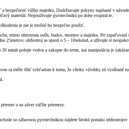
ť a bezpečnosť vášho majetku. Dodržiavajte pokyny napísané v návode 
rľavý materiál. Nepoužívajte pyrotechniku po dobe exspirácie.
 poškodenia je nie je možné ho bezpečne použiť.
chu, mimo ohrozenia osôb, budov, stromov a majetku. Pri zapaľovaní s
 25metrov, ohňostroj sa spustí o 5 – 10sekúnd, a užívajte si neopakov
o 20 minút polejte vodou a zakopte do zeme, iná manipulácia je zakáza
ideom sa môže líšiť vzhľadom k tomu, že všetky výrobky sú vyrábané ru
d.
priemer a na záver väčšie priemery.
chode so zábavnou pyrotechnikou nájdete širokú ponuku ohňostrojov r