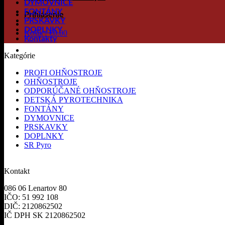
DYMOVNICE
FONTÁNY
Prihlásenie
PRSKAVKY
DOPLNKY
Košík /
€
0.00
Kontakty
Kategórie
PROFI OHŇOSTROJE
OHŇOSTROJE
ODPORÚČANÉ OHŇOSTROJE
DETSKÁ PYROTECHNIKA
FONTÁNY
DYMOVNICE
PRSKAVKY
DOPLNKY
SR Pyro
Kontakt
086 06 Lenartov 80
IČO: 51 992 108
DIČ: 2120862502
IČ DPH SK 2120862502