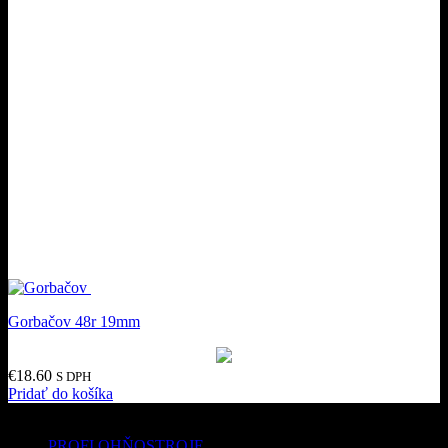
Gorbačov 48r 19mm
€
18.60
S DPH
Pridať do košíka
Kategórie produktov
PROFI OHŇOSTROJE