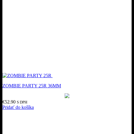
ZOMBIE PARTY 25R 36MM
€
52.90
S DPH
Pridať do košíka