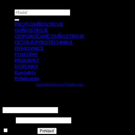
Copyright 2026 ©
PYROMIX s.r.o.
Hľadať:
PROFI OHŇOSTROJE
OHŇOSTROJE
ODPORÚČANÉ OHŇOSTROJE
DETSKÁ-PYROTECHNIKA
DYMOVNICE
FONTÁNY
PRSKAVKY
DOPLNKY
Kontakty
Prihlásenie
Email:
superohnostroje@gmail.com
- Telefón: 0949 882 943
Prihlásenie
Používateľské meno alebo e-mailová adresa
*
Heslo
*
Zapamätať si ma
Prihlásiť