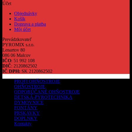
Účet
Objednávky
Košík
Doprava a platba
Môj účet
Prevádzkovateľ
PYROMIX s.r.o.
Lenartov 80
086 06 Malcov
IČO
: 51 992 108
DIČ
: 2120862502
IČ DPH:
SK 2120862502
PROFI OHŇOSTROJE
OHŇOSTROJE
ODPORÚČANÉ OHŇOSTROJE
DETSKÁ-PYROTECHNIKA
DYMOVNICE
FONTÁNY
PRSKAVKY
DOPLNKY
Kontakty