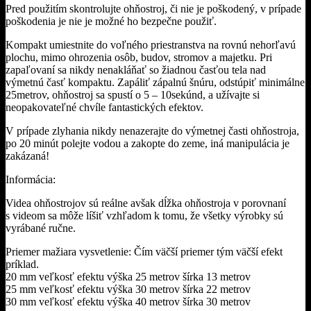
Pred použitím skontrolujte ohňostroj, či nie je poškodený, v prípade
poškodenia je nie je možné ho bezpečne použiť.
Kompakt umiestnite do voľného priestranstva na rovnú nehorľavú
plochu, mimo ohrozenia osôb, budov, stromov a majetku. Pri
zapaľovaní sa nikdy nenakláňať so žiadnou časťou tela nad
výmetnú časť kompaktu. Zapáliť zápalnú šnúru, odstúpiť minimálne
25metrov, ohňostroj sa spustí o 5 – 10sekúnd, a užívajte si
neopakovateľné chvíle fantastických efektov.
V prípade zlyhania nikdy nenazerajte do výmetnej časti ohňostroja,
po 20 minút polejte vodou a zakopte do zeme, iná manipulácia je
zakázaná!
Informácia:
Videa ohňostrojov sú reálne avšak dĺžka ohňostroja v porovnaní
s videom sa môže líšiť vzhľadom k tomu, že všetky výrobky sú
vyrábané ručne.
Priemer mažiara vysvetlenie: Čím väčší priemer tým väčší efekt
príklad.
20 mm veľkosť efektu výška 25 metrov šírka 13 metrov
25 mm veľkosť efektu výška 30 metrov šírka 22 metrov
30 mm veľkosť efektu výška 40 metrov šírka 30 metrov