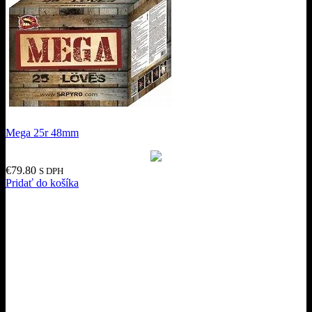
Mega 25r 48mm
€
79.80
S DPH
Pridať do košíka