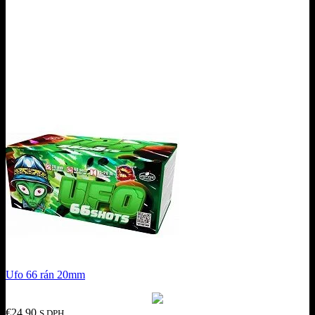
Ufo 66 rán 20mm
€
24.90
S DPH