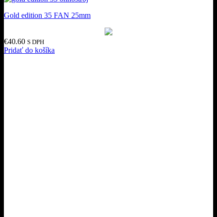
Gold edition 35 FAN 25mm
€
40.60
S DPH
Pridať do košíka