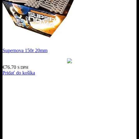
Supernova 150r 20mm
€
76.70
S DPH
Pridať do košíka