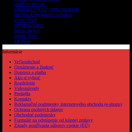
OHŇOSTROJE
ODPORÚČANÉ OHŇOSTROJE
DETSKÁ PYROTECHNIKA
FONTÁNY
DYMOVNICE
PRSKAVKY
DOPLNKY
SR Pyro
Informácie
Veľkoobchod
Oznámenie a žiadosť
Doprava a platba
Ako si vybrať
Rozdelenie
Videonávody
Predajňa
Kontakty
Reklamačné podmienky internetového obchodu (e-shopu)
Ochrana osobných údajov
Obchodné podmienky
Formulár na odstúpenie od kúpnej zmluvy
Zásady používania súborov cookie (EÚ)