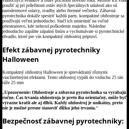
vianočných sviatkov a osláv príchodu nového roka. Môžete ich však
použiť aj pri príležitosti osláv iných špeciálnych udalostí ako sú
narodeninové oslavy, svadby alebo firemné večierky. Zábavná
pyrotechnika dokáže spestriť každú party. kompaktné ohňostroje sa
používajú veľmi jednoducho. Stačí ich umiestniť na voľné
priestranstvo, kde nehrozí poškodenie majetku. Následne
jednoducho zapálite zápalnú šnúru a vychutnávate si pyrotechnické
divadlo, ktoré pre vás kompaktný ohňostroj pripraví.
Efekt zábavnej pyrotechniky
Halloween
Kompaktný ohňostroj Halloween je sprevádzaný rôznymi
viacfarebnými efektami. Tento ohňostroj vypáli do vzduchu 25 rán
ráže 25 mm
„
Upozornenie: Ohňostroje a zábavná pyrotechnika sa vyrábajú
ručne. Čas trvania ohňostroja je preto iba orientačný, môže byť
výrazne kratší ale aj dlhší. Každý ohňostroj je unikátny, preto
nie je možné presne stanoviť dĺžku jeho trvania.
“
Bezpečnosť zábavnej pyrotechniky: