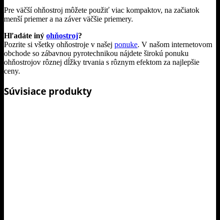
Pre väčší ohňostroj môžete použiť viac kompaktov, na začiatok
menší priemer a na záver väčšie priemery.
Hľadáte iný
ohňostroj
?
Pozrite si všetky ohňostroje v našej
ponuke
. V našom internetovom
obchode so zábavnou pyrotechnikou nájdete širokú ponuku
ohňostrojov rôznej dĺžky trvania s rôznym efektom za najlepšie
ceny.
Súvisiace produkty