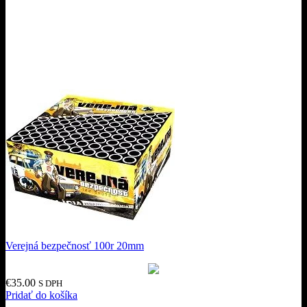
Verejná bezpečnosť 100r 20mm
€
35.00
S DPH
Pridať do košíka