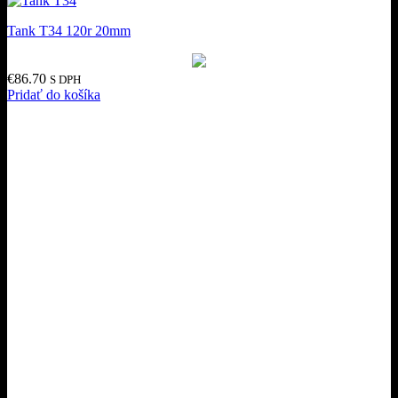
Tank T34 120r 20mm
€
86.70
S DPH
Pridať do košíka