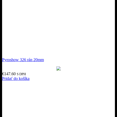
Pyroshow 326 rán 20mm
€
147.60
S DPH
Pridať do košíka