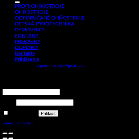
PROFI OHŇOSTROJE
OHŇOSTROJE
ODPORÚČANÉ OHŇOSTROJE
DETSKÁ-PYROTECHNIKA
DYMOVNICE
FONTÁNY
PRSKAVKY
DOPLNKY
Kontakty
Prihlásenie
Email:
superohnostroje@gmail.com
- Telefón: 0949 882 943
Prihlásenie
Používateľské meno alebo e-mailová adresa
*
Heslo
*
Zapamätať si ma
Prihlásiť
Zabudli ste heslo?