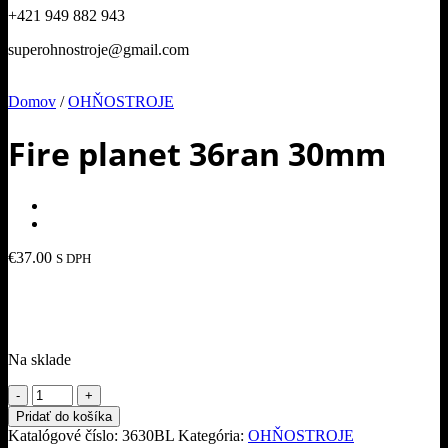
+421 949 882 943
superohnostroje@gmail.com
Domov
/
OHŇOSTROJE
Fire planet 36ran 30mm
€
37.00
S DPH
Na sklade
množstvo
Fire
Pridať do košíka
planet
Katalógové číslo:
3630BL
Kategória:
OHŇOSTROJE
36ran