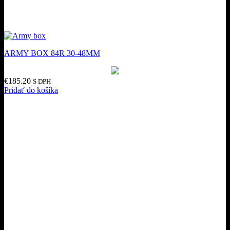
ARMY BOX 84R 30-48MM
€
185.20
S DPH
Pridať do košíka