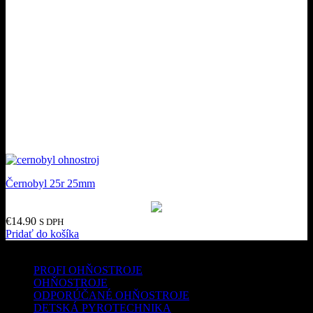
Černobyl 25r 25mm
€
14.90
S DPH
Pridať do košíka
Kategórie produktov
PROFI OHŇOSTROJE
OHŇOSTROJE
ODPORÚČANÉ OHŇOSTROJE
DETSKÁ PYROTECHNIKA