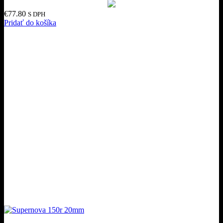
€
77.80
S DPH
Pridať do košíka