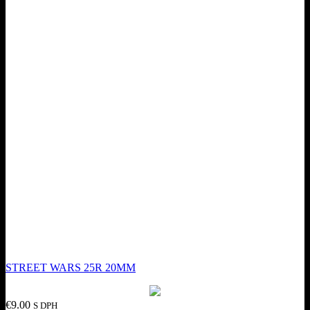
STREET WARS 25R 20MM
€
9.00
S DPH