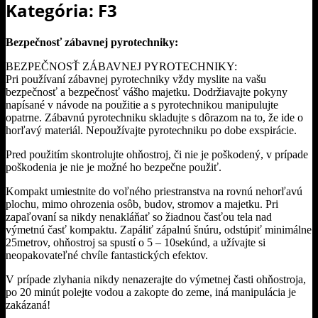
Kategória: F3
Bezpečnosť zábavnej pyrotechniky:
BEZPEČNOSŤ ZÁBAVNEJ PYROTECHNIKY:
Pri používaní zábavnej pyrotechniky vždy myslite na vašu
bezpečnosť a bezpečnosť vášho majetku. Dodržiavajte pokyny
napísané v návode na použitie a s pyrotechnikou manipulujte
opatrne. Zábavnú pyrotechniku skladujte s dôrazom na to, že ide o
horľavý materiál. Nepoužívajte pyrotechniku po dobe exspirácie.
Pred použitím skontrolujte ohňostroj, či nie je poškodený, v prípade
poškodenia je nie je možné ho bezpečne použiť.
Kompakt umiestnite do voľného priestranstva na rovnú nehorľavú
plochu, mimo ohrozenia osôb, budov, stromov a majetku. Pri
zapaľovaní sa nikdy nenakláňať so žiadnou časťou tela nad
výmetnú časť kompaktu. Zapáliť zápalnú šnúru, odstúpiť minimálne
25metrov, ohňostroj sa spustí o 5 – 10sekúnd, a užívajte si
neopakovateľné chvíle fantastických efektov.
V prípade zlyhania nikdy nenazerajte do výmetnej časti ohňostroja,
po 20 minút polejte vodou a zakopte do zeme, iná manipulácia je
zakázaná!