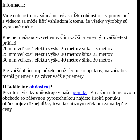
Informácia:
Videa ohňostrojov sú reálne avšak dĺžka ohňostroja v porovnaní
s videom sa môže líšiť vzhľadom k tomu, že všetky výrobky sú
vyrábané ručne.
Priemer mažiara vysvetlenie: Čím väčší priemer tým väčší efekt
príklad.
20 mm veľkosť efektu výška 25 metrov šírka 13 metrov
25 mm veľkosť efektu výška 30 metrov šírka 22 metrov
30 mm veľkosť efektu výška 40 metrov šírka 30 metrov
Pre väčší ohňostroj môžete použiť viac kompaktov, na začiatok
menší priemer a na záver väčšie priemery.
Hľadáte iný
ohňostroj
?
Pozrite si všetky ohňostroje v našej
ponuke
. V našom internetovom
obchode so zábavnou pyrotechnikou nájdete širokú ponuku
ohňostrojov rôznej dĺžky trvania s rôznym efektom za najlepšie
ceny.