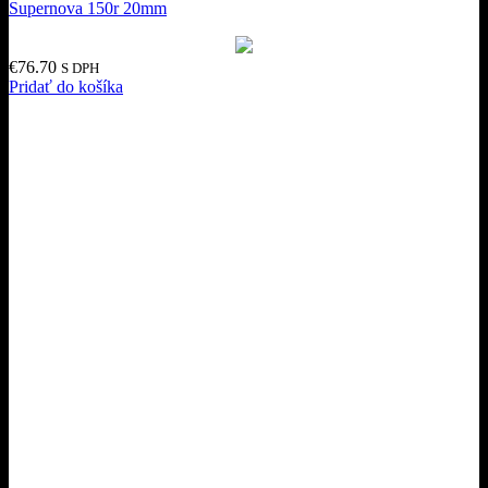
Supernova 150r 20mm
€
76.70
S DPH
Pridať do košíka