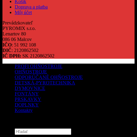
Košík
Doprava a platba
Môj účet
Prevádzkovateľ
PYROMIX s.r.o.
Lenartov 80
086 06 Malcov
IČO
: 51 992 108
DIČ
: 2120862502
IČ DPH:
SK 2120862502
PROFI OHŇOSTROJE
OHŇOSTROJE
ODPORÚČANÉ OHŇOSTROJE
DETSKÁ-PYROTECHNIKA
DYMOVNICE
FONTÁNY
PRSKAVKY
DOPLNKY
Kontakty
Copyright 2026 ©
PYROMIX s.r.o.
Hľadať: