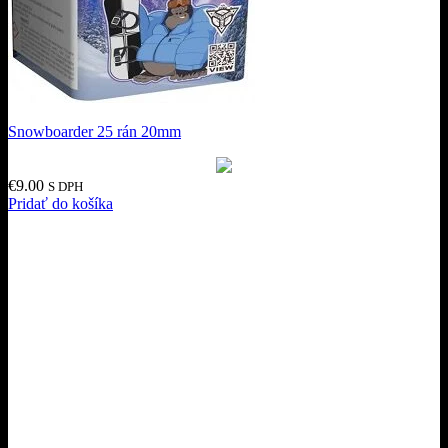
Snowboarder 25 rán 20mm
€
9.00
S DPH
Pridať do košíka